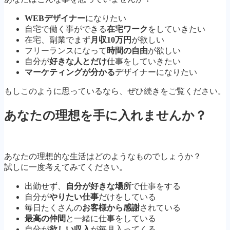
WEBデザイナー
になりたい
自宅で働く事ができる
在宅ワーク
をしていきたい
在宅、副業でまず
月収10万円
が欲しい
フリーランスになって
時間の自由
が欲しい
自分が
好きな人とだけ
仕事をしていきたい
マーケティングが分かる
デザイナーになりたい
もしこのように思っているなら、ぜひ続きをご覧ください。
あなたの理想を手に入れませんか？
あなたの理想的な生活はどのようなものでしょうか？
試しに一度考えてみてください。
出勤せず、
自分が好きな場所
で仕事をする
自分が
やりたい仕事
だけをしている
毎日たくさんの
お客様から感謝
されている
最高の仲間
と一緒に仕事をしている
自分が
欲しい収入
が毎月入ってくる