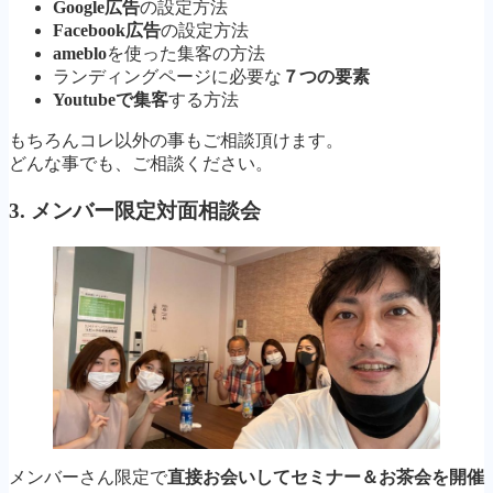
Google広告
の設定方法
Facebook広告
の設定方法
ameblo
を使った集客の方法
ランディングページに必要な
７つの要素
Youtubeで集客
する方法
もちろんコレ以外の事もご相談頂けます。
どんな事でも、ご相談ください。
3.
メンバー限定対面相談会
メンバーさん限定で
直接お会いしてセミナー＆お茶会を開催