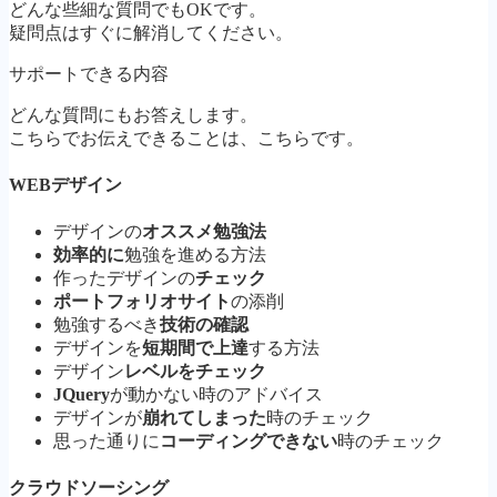
どんな些細な質問でもOKです。
疑問点はすぐに解消してください。
サポートできる内容
どんな質問にもお答えします。
こちらでお伝えできることは、こちらです。
WEBデザイン
デザインの
オススメ勉強法
効率的に
勉強を進める方法
作ったデザインの
チェック
ポートフォリオサイト
の添削
勉強するべき
技術の確認
デザインを
短期間で上達
する方法
デザイン
レベルをチェック
JQuery
が動かない時のアドバイス
デザインが
崩れてしまった
時のチェック
思った通りに
コーディングできない
時のチェック
クラウドソーシング