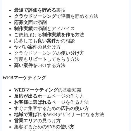
最短で評価を貯める
裏技
クラウドソーシング
で評価を貯める方法
応募文面
の添削
制作実績
の添削とアドバイス
ご依頼頂ける
制作実績を作る
方法
応募しても
良い案件
かの相談
ヤバい案件
の見分け方
クラウドソーシングの
使い分け方
何度も
リピート
してもらう方法
高い案件
をGETする方法
WEBマーケティング
WEBマーケティング
の基礎知識
反応が出る
ホームページの作り方
お客様に選ばれる
ページを作る方法
すぐに集客するための
広告の使い方
地域で選ばれる
WEBデザイナーになる方法
営業エリア
の見つけ方
集客するためのS
NSの使い方