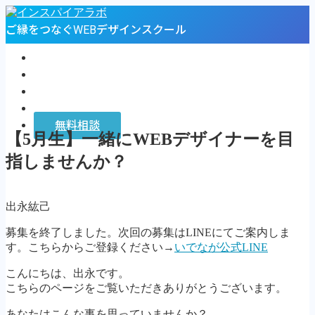
ご縁をつなぐWEBデザインスクール
トップページ
プロフィール
お客様の声
インスパイアラボ
無料相談
【5月生】一緒にWEBデザイナーを目
MENU
指しませんか？
トップページ
プロフィール
出永紘己
お客様の声
インスパイアラボ
募集を終了しました。次回の募集はLINEにてご案内しま
無料相談
す。こちらからご登録ください→
いでなが公式LINE
Follow Me
こんにちは、出永です。
こちらのページをご覧いただきありがとうございます。
あなたはこんな事を思っていませんか？