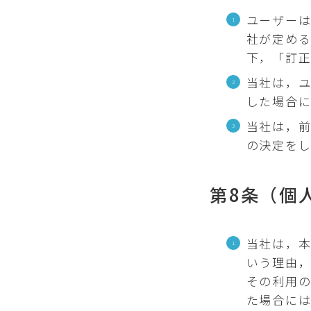
ユーザー
社が定め
下，「訂正
当社は，
した場合
当社は，
の決定をし
第8条（個
当社は，本
いう理由
その利用
た場合に