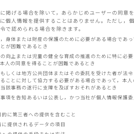
次に掲げる場合を除いて，あらかじめユーザーの同意
者に個人情報を提供することはありません。ただし，
令で認められる場合を除きます。
命，身体または財産の保護のために必要がある場合であっ
ことが困難であるとき
生の向上または児童の健全な育成の推進のために特に必要
，本人の同意を得ることが困難であるとき
関もしくは地方公共団体またはその委託を受けた者が法令
することに対して協力する必要がある場合であって，本人
り当該事務の遂行に支障を及ぼすおそれがあるとき
の事項を告知あるいは公表し，かつ当社が個人情報保護委
き
目的に第三者への提供を含むこと
者に提供されるデータの項目