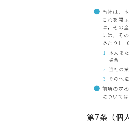
当社は，
これを開
は，その
には，その
あたり1，
本人ま
場合
当社の
その他
前項の定
については
第7条（個