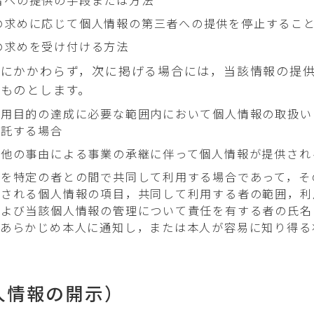
者への提供の手段または方法
の求めに応じて個人情報の第三者への提供を停止するこ
の求めを受け付ける方法
めにかかわらず，次に掲げる場合には，当該情報の提
ものとします。
利用目的の達成に必要な範囲内において個人情報の取扱い
委託する場合
の他の事由による事業の承継に伴って個人情報が提供され
報を特定の者との間で共同して利用する場合であって，そ
用される個人情報の項目，共同して利用する者の範囲，利
および当該個人情報の管理について責任を有する者の氏名
，あらかじめ本人に通知し，または本人が容易に知り得る
人情報の開示）