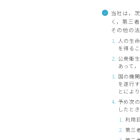
当社は，
く，第三
その他の法
人の生
を得る
公衆衛
あって
国の機
を遂行
とによ
予め次
したと
利用
第三