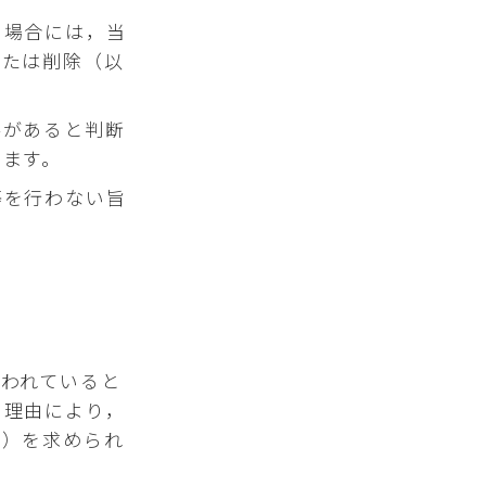
る場合には，当
または削除（以
要があると判断
します。
等を行わない旨
われていると
う理由により，
。）を求められ