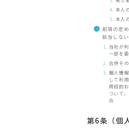
第三
本人
本人
前項の定
該当しない
当社が
一部を
合併そ
個人情
して利
用目的
ついて
合
第6条（個