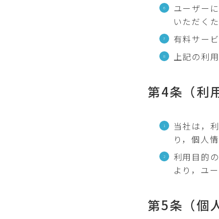
ユーザー
いただく
有料サー
上記の利
第4条（利
当社は，
り，個人情
利用目的
より，ユ
第5条（個