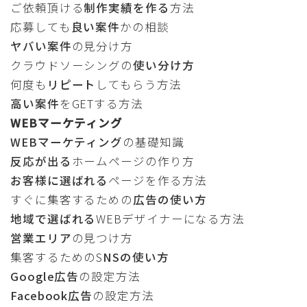
ご依頼頂ける
制作実績を作る
方法
応募しても
良い案件
かの相談
ヤバい案件
の見分け方
クラウドソーシングの
使い分け方
何度も
リピート
してもらう方法
高い案件
をGETする方法
WEBマーケティング
WEBマーケティング
の基礎知識
反応が出る
ホームページの作り方
お客様に選ばれる
ページを作る方法
すぐに集客するための
広告の使い方
地域で選ばれる
WEBデザイナーになる方法
営業エリア
の見つけ方
集客するためのS
NSの使い方
Google広告
の設定方法
Facebook広告
の設定方法