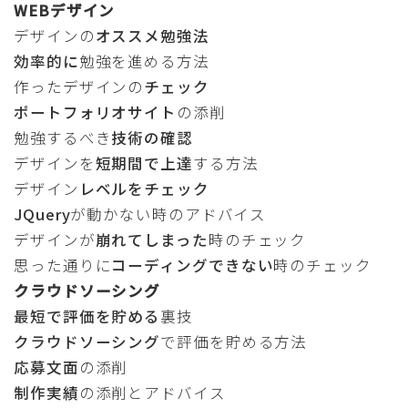
WEBデザイン
デザインの
オススメ勉強法
効率的に
勉強を進める方法
作ったデザインの
チェック
ポートフォリオサイト
の添削
勉強するべき
技術の確認
デザインを
短期間で上達
する方法
デザイン
レベルをチェック
JQuery
が動かない時のアドバイス
デザインが
崩れてしまった
時のチェック
思った通りに
コーディングできない
時のチェック
クラウドソーシング
最短で評価を貯める
裏技
クラウドソーシング
で評価を貯める方法
応募文面
の添削
制作実績
の添削とアドバイス