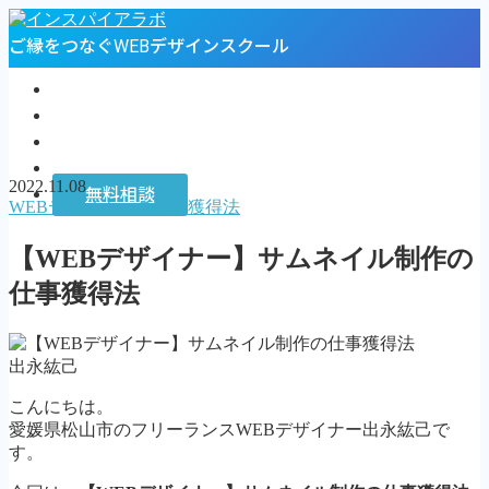
ご縁をつなぐWEBデザインスクール
トップページ
プロフィール
お客様の声
インスパイアラボ
2022.11.08
無料相談
WEBデザイナーの案件獲得法
MENU
【WEBデザイナー】サムネイル制作の
トップページ
仕事獲得法
プロフィール
お客様の声
インスパイアラボ
出永紘己
無料相談
こんにちは。
Follow Me
愛媛県松山市のフリーランスWEBデザイナー出永紘己で
す。