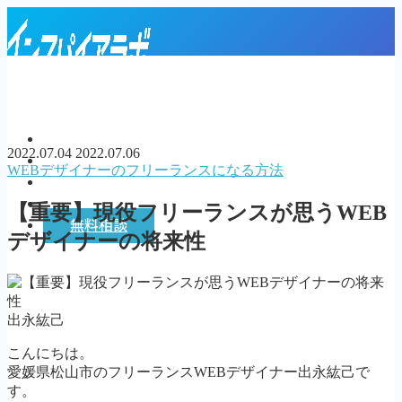
ご縁をつなぐWEBデザインスクール
トップページ
2022.07.04
2022.07.06
プロフィール
WEBデザイナーのフリーランスになる方法
お客様の声
インスパイアラボ
【重要】現役フリーランスが思うWEB
無料相談
デザイナーの将来性
MENU
トップページ
プロフィール
出永紘己
お客様の声
こんにちは。
インスパイアラボ
愛媛県松山市のフリーランスWEBデザイナー出永紘己で
無料相談
す。