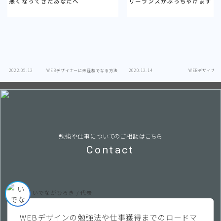
悪くなってきたあなたへ
リーランスがぶっちゃけます
2022.05.12
WEBデザイナーに未経験でなる方法
2020.12.14
WEBデザイナ
勉強や仕事についてのご相談はこちら
Contact
いでながひろき / 代表
WEBデザインの勉強法や仕事獲得までのロードマ