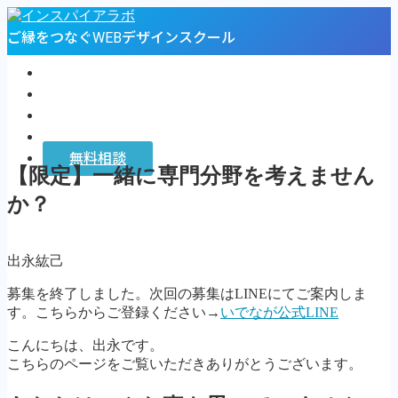
ご縁をつなぐWEBデザインスクール
トップページ
プロフィール
お客様の声
インスパイアラボ
無料相談
【限定】一緒に専門分野を考えません
MENU
か？
トップページ
プロフィール
出永紘己
お客様の声
インスパイアラボ
募集を終了しました。次回の募集はLINEにてご案内しま
無料相談
す。こちらからご登録ください→
いでなが公式LINE
Follow Me
こんにちは、出永です。
こちらのページをご覧いただきありがとうございます。