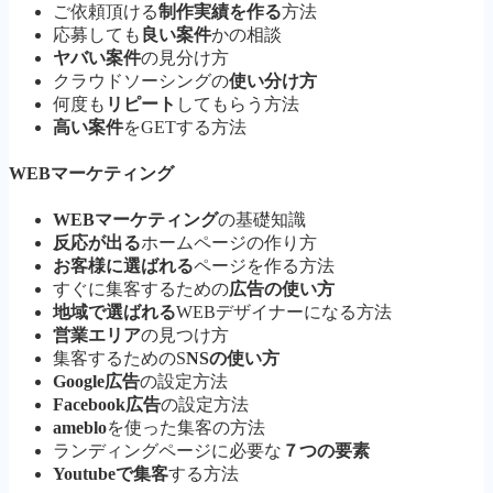
ご依頼頂ける
制作実績を作る
方法
応募しても
良い案件
かの相談
ヤバい案件
の見分け方
クラウドソーシングの
使い分け方
何度も
リピート
してもらう方法
高い案件
をGETする方法
WEBマーケティング
WEBマーケティング
の基礎知識
反応が出る
ホームページの作り方
お客様に選ばれる
ページを作る方法
すぐに集客するための
広告の使い方
地域で選ばれる
WEBデザイナーになる方法
営業エリア
の見つけ方
集客するためのS
NSの使い方
Google広告
の設定方法
Facebook広告
の設定方法
ameblo
を使った集客の方法
ランディングページに必要な
７つの要素
Youtubeで集客
する方法