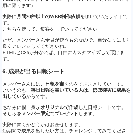
用に限ります）
実際に
月間30件以上のWEB制作依頼
を頂いていたサイトで
す。
こちらを使って、集客をしていってください。
ただ、メンバーさん全員が使うものなので、自分なりにより
良くアレンジしてくださいね。
HTMLとCSSが分かれば、自由にカスタマイズして頂けま
す。
6. 成果が出る日報シート
メンバーさんには、
日報を書く
のをオススメしています。
というのも、
毎日日報を書いている人は、ほぼ確実に成果を
出している
からです。
ちなみに僕自身が
オリジナルで作成
した日報シートです。
そちらを
メンバー限定
でプレゼントします。
実際に書くかどうかはお任せします。
短期間で成果を出したい方は、チャレンジしてみてくださ