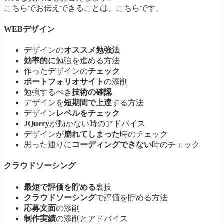
こちらでお伝えできることは、こちらです。
WEBデザイン
デザインの
オススメ勉強法
効率的に
勉強を進める方法
作ったデザインの
チェック
ポートフォリオサイト
の添削
勉強するべき
技術の確認
デザインを
短期間で上達
する方法
デザイン
レベルをチェック
JQuery
が動かない時のアドバイス
デザインが
崩れてしまった
時のチェック
思った通りに
コーディングできない
時のチェック
クラウドソーシング
最短で評価を貯める
裏技
クラウドソーシング
で評価を貯める方法
応募文面
の添削
制作実績
の添削とアドバイス