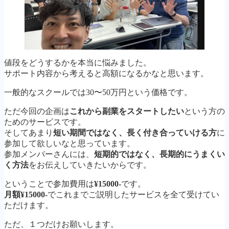
値段をどうするかを本当に悩みました。
サポート内容から考えると高額になるかなと思います。
一般的なスクールでは30〜50万円という価格です。
ただ今回の企画は
これから副業をスタートしたい
という方の
ためのサービスです。
そしてあまり
短い期間ではなく、長く付き合っていける方
に
参加して欲しいなと思っています。
参加メンバーさんには、
短期的ではなく、長期的にうまくい
く方法
をお伝えしていきたいからです。
ということで参加費用は
¥15000-
です。
月額¥15000-
でこれまでご説明したサービスを全て受けてい
ただけます。
ただ、１つだけお願いします。