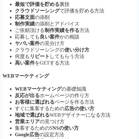
最短で評価を貯める
裏技
クラウドソーシング
で評価を貯める方法
応募文面
の添削
制作実績
の添削とアドバイス
ご依頼頂ける
制作実績を作る
方法
応募しても
良い案件
かの相談
ヤバい案件
の見分け方
クラウドソーシングの
使い分け方
何度も
リピート
してもらう方法
高い案件
をGETする方法
WEBマーケティング
WEBマーケティング
の基礎知識
反応が出る
ホームページの作り方
お客様に選ばれる
ページを作る方法
すぐに集客するための
広告の使い方
地域で選ばれる
WEBデザイナーになる方法
営業エリア
の見つけ方
集客するためのS
NSの使い方
Google広告
の設定方法