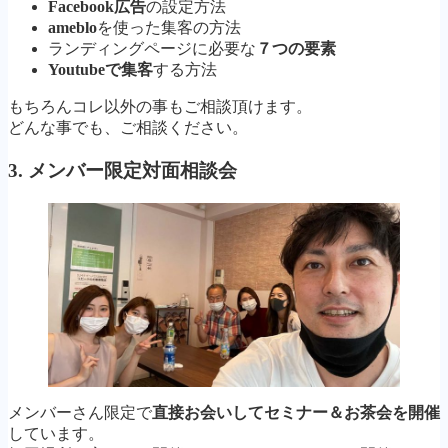
Facebook広告
の設定方法
ameblo
を使った集客の方法
ランディングページに必要な
７つの要素
Youtubeで集客
する方法
もちろんコレ以外の事もご相談頂けます。
どんな事でも、ご相談ください。
3.
メンバー限定対面相談会
メンバーさん限定で
直接お会いしてセミナー＆お茶会を開催
しています。