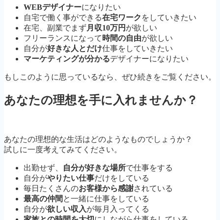
WEBデザイナー
になりたい
自宅で働く事ができる
在宅ワーク
をしていきたい
在宅、副業でまず
月収10万円
が欲しい
フリーランスになって
時間の自由
が欲しい
自分が
好きな人とだけ
仕事をしていきたい
マーケティングが分かる
デザイナーになりたい
もしこのように思っているなら、ぜひ続きをご覧ください。
あなたの理想を手に入れませんか？
あなたの理想的な生活はどのようなものでしょうか？
試しに一度考えてみてください。
出勤せず、
自分が好きな場所
で仕事をする
自分が
やりたい仕事
だけをしている
毎日たくさんの
お客様から感謝
されている
最高の仲間
と一緒に仕事をしている
自分が
欲しい収入
が毎月入ってくる
家族との時間を大切
にしながら仕事をしている