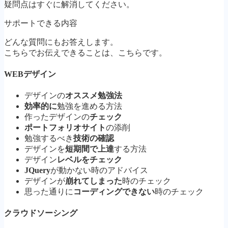
疑問点はすぐに解消してください。
サポートできる内容
どんな質問にもお答えします。
こちらでお伝えできることは、こちらです。
WEBデザイン
デザインの
オススメ勉強法
効率的に
勉強を進める方法
作ったデザインの
チェック
ポートフォリオサイト
の添削
勉強するべき
技術の確認
デザインを
短期間で上達
する方法
デザイン
レベルをチェック
JQuery
が動かない時のアドバイス
デザインが
崩れてしまった
時のチェック
思った通りに
コーディングできない
時のチェック
クラウドソーシング