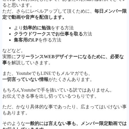
ると思います。
ただ、さらにレベルアップして頂くために、
毎日メンバー限
定で動画や音声を配信します。
より
効率的に勉強
をする方法
クラウドワークスでお仕事を取る
方法
集客用のLP
を作る方法
などなど。
実際に
フリーランスWEBデザイナーになるために、必要な
事
を解説していきます。
また、YoutubeでもLINEでもメルマガでも、
一切言っていない情報
がたくさんあります。
もちろんYoutubeで手を抜いている訳ではありません。
お伝えできる事を出し切っているつもりです。
ただ、かなり具体的な事であったり、広まってはいけない事
もあります。
そのような
一般的には言えない事も、メンバー限定動画では