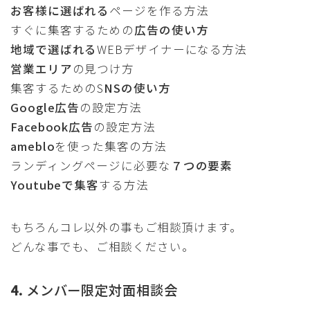
お客様に選ばれる
ページを作る方法
すぐに集客するための
広告の使い方
地域で選ばれる
WEBデザイナーになる方法
営業エリア
の見つけ方
集客するためのS
NSの使い方
Google広告
の設定方法
Facebook広告
の設定方法
ameblo
を使った集客の方法
ランディングページに必要な
７つの要素
Youtubeで集客
する方法
もちろんコレ以外の事もご相談頂けます。
どんな事でも、ご相談ください。
4.
メンバー限定対面相談会