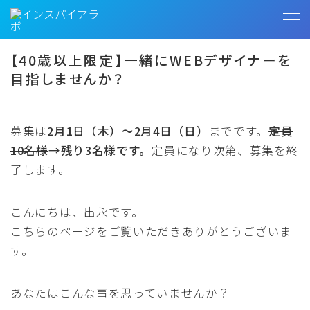
MENU
【40歳以上限定】一緒にWEBデザイナーを
目指しませんか？
トップページ
募集は
2月1日（木）〜2月4日（日）
までです。
定員
プロフィール
10名様
→
残り3名様
です。
定員になり次第、募集を終
了します。
お客様の声
インスパイアラボ
こんにちは、出永です。
こちらのページをご覧いただきありがとうございま
す。
無料相談
あなたはこんな事を思っていませんか？