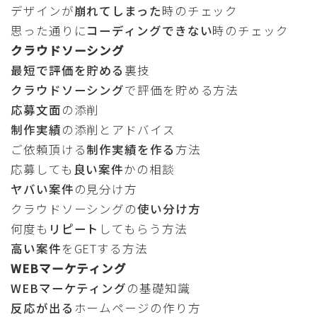
デザインが
崩れてしまった
時のチェック
思った通りに
コーディングできない
時のチェック
クラウドソーシング
最短で評価を貯める
裏技
クラウドソーシング
で評価を貯める方法
応募文面
の添削
制作実績
の添削とアドバイス
ご依頼頂ける
制作実績を作る
方法
応募しても
良い案件
かの相談
ヤバい案件
の見分け方
クラウドソーシングの
使い分け方
何度も
リピート
してもらう方法
高い案件
をGETする方法
WEBマーケティング
WEBマーケティング
の基礎知識
反応が出る
ホームページの作り方