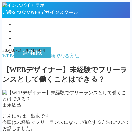
ご縁をつなぐWEBデザインスクール
トップページ
プロフィール
お客様の声
インスパイアラボ
2020.07.28
2024.09.01
無料相談
WEBデザイナーに未経験でなる方法
MENU
【WEBデザイナー】未経験でフリーラ
トップページ
ンスとして働くことはできる？
プロフィール
お客様の声
インスパイアラボ
無料相談
出永紘己
Follow Me
こんにちは、出永です。
今回は未経験でフリーランスになって独立する方法について
お話しました。