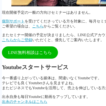
現在開催予定の一般の方向けセミナーはありません。
個別サポート
を受けてくださっている方を対象に、毎月セミ
ご希望の場合は、
こちら
からご覧ください。
またセミナー開催の予定が決まりましたら、LINE公式アカ
こちらからご登録
いただくと、優先してご案内いたします。
LINE無料相談はこちら
Youtubeスタートサービス
今一番盛り上がっている媒体は、間違いなくYoutubeです。
テレビでも良くYoutuberさんを見ますよね。
またビジネスでもYoutubeを活用して、売上を伸ばしている
出永自身も毎日Youtubeに動画をアップしています。
出永のチャンネルはこちら