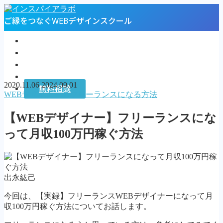
ご縁をつなぐWEBデザインスクール
トップページ
プロフィール
お客様の声
インスパイアラボ
2020.11.06
2024.09.01
無料相談
WEBデザイナーのフリーランスになる方法
MENU
【WEBデザイナー】フリーランスにな
トップページ
って月収100万円稼ぐ方法
プロフィール
お客様の声
インスパイアラボ
無料相談
出永紘己
Follow Me
今回は、【実録】フリーランスWEBデザイナーになって月
収100万円稼ぐ方法についてお話します。