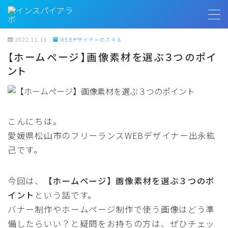
MENU
2022.11.13
WEBデザイナーのスキル
【ホームページ】画像素材を選ぶ３つのポイ
ント
トップページ
プロフィール
こんにちは。
お客様の声
愛媛県松山市のフリーランスWEBデザイナー出永紘
己です。
インスパイアラボ
今回は、
【ホームページ】画像素材を選ぶ３つのポ
無料相談
イント
という話です。
バナー制作やホームページ制作で使う画像はどう準
備したらいい？と疑問をお持ちの方は、ぜひチェッ