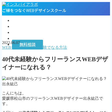
ご縁をつなぐWEBデザインスクール
トップページ
プロフィール
お客様の声
インスパイアラボ
2022.06.07
無料相談
WEBデザイナーに未経験でなる方法
MENU
40代未経験からフリーランスWEBデザ
トップページ
イナーになれる？
プロフィール
お客様の声
インスパイアラボ
出永紘己
無料相談
こんにちは。
Follow Me
愛媛県松山市のフリーランスWEBデザイナー出永紘己で
す。