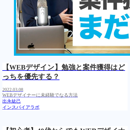
【WEBデザイン】勉強と案件獲得はど
っちを優先する？
2022.03.08
WEBデザイナーに未経験でなる方法
出永紘己
インスパイアラボ