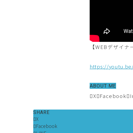
【WEBデザイナ
https://youtu.b
ABOUT ME
X
Facebook
SHARE
X
Facebook