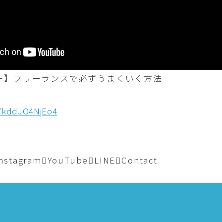
ー】フリーランスで必ずうまくいく方法
e/kddJO4NjEo4
Instagram
YouTube
LINE
Contact