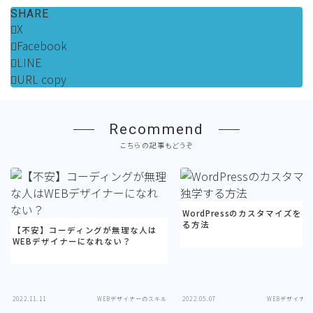
SHARE
X
Facebook
LINE
URL copy
Recommend
こちらの記事もどうぞ
WordPressのカスタマイズを
る方法
【不安】コーディングが無理な人は
WEBデザイナーになれない？
2022.11.11
WEBデザイナーのスキル
2022.05.07
WEBデザイナ