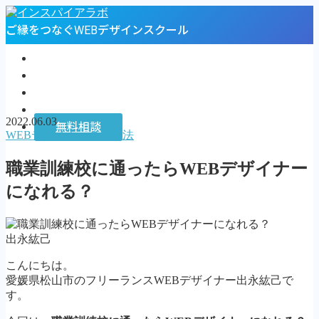
ご縁をつなぐWEBデザインスクール
トップページ
プロフィール
お客様の声
インスパイアラボ
2022.06.03
無料相談
WEBデザイナーの勉強法
MENU
職業訓練校に通ったらWEBデザイナー
トップページ
になれる？
プロフィール
お客様の声
インスパイアラボ
出永紘己
無料相談
こんにちは。
Follow Me
愛媛県松山市のフリーランスWEBデザイナー出永紘己で
す。