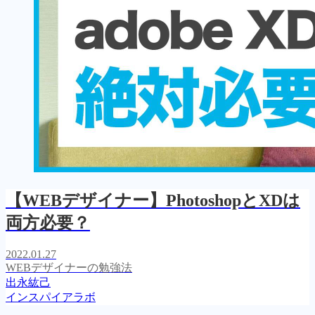
【WEBデザイナー】PhotoshopとXDは
両方必要？
2022.01.27
WEBデザイナーの勉強法
出永紘己
インスパイアラボ