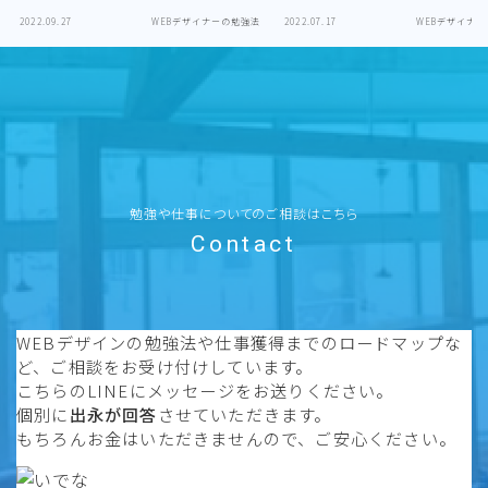
2022.09.27
WEBデザイナーの勉強法
2022.07.17
WEBデザイナ
勉強や仕事についてのご相談はこちら
Contact
WEBデザインの勉強法や仕事獲得までのロードマップな
ど、ご相談をお受け付けしています。
こちらのLINEにメッセージをお送りください。
個別に
出永が回答
させていただきます。
もちろんお金はいただきませんので、ご安心ください。