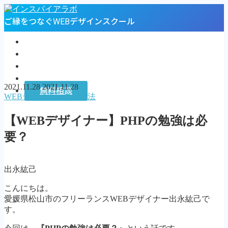
ご縁をつなぐWEBデザインスクール
トップページ
プロフィール
お客様の声
インスパイアラボ
2021.11.28
2021.11.28
無料相談
WEBデザイナーの勉強法
MENU
【WEBデザイナー】PHPの勉強は必
トップページ
要？
プロフィール
お客様の声
インスパイアラボ
出永紘己
無料相談
こんにちは。
Follow Me
愛媛県松山市のフリーランスWEBデザイナー出永紘己で
す。