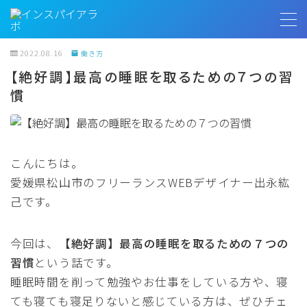
MENU
2022.08.16
働き方
【絶好調】最高の睡眠を取るための７つの習
慣
トップページ
プロフィール
こんにちは。
お客様の声
愛媛県松山市のフリーランスWEBデザイナー出永紘
己です。
インスパイアラボ
今回は、
【絶好調】最高の睡眠を取るための７つの
無料相談
習慣
という話です。
睡眠時間を削って勉強やお仕事をしている方や、寝
ても寝ても寝足りないと感じている方は、ぜひチェ