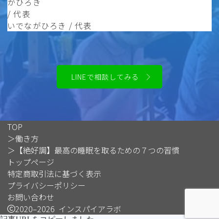
いでながひろき / 代表
LINEで相談してみる
TOP
＞
働き方
＞
【絶好調】最高の睡眠を取るための７つの習慣
トップページ
特定商取引法に基づく表示
Follow Me
プライバシーポリシー
お問い合わせ
2020–2026 インスパイアラボ