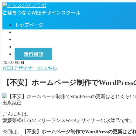
ご縁をつなぐWEBデザインスクール
トップページ
プロフィール
お客様の声
インスパイアラボ
無料相談
2022.09.04
MENU
WEBデザイナーのスキル
トップページ
【不安】ホームページ制作でWordPr
プロフィール
お客様の声
インスパイアラボ
出永紘己
無料相談
こんにちは。
Follow Me
愛媛県松山市のフリーランスWEBデザイナー出永紘己です。
今回は、
【不安】ホームページ制作でWordPressの更新は