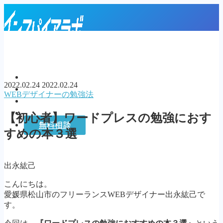
ご縁をつなぐWEBデザインスクール
トップページ
2022.02.24
2022.02.24
プロフィール
WEBデザイナーの勉強法
お客様の声
インスパイアラボ
【初心者】ワードプレスの勉強におす
無料相談
すめの本３選
MENU
トップページ
出永紘己
プロフィール
こんにちは。
お客様の声
愛媛県松山市のフリーランスWEBデザイナー出永紘己で
インスパイアラボ
す。
無料相談