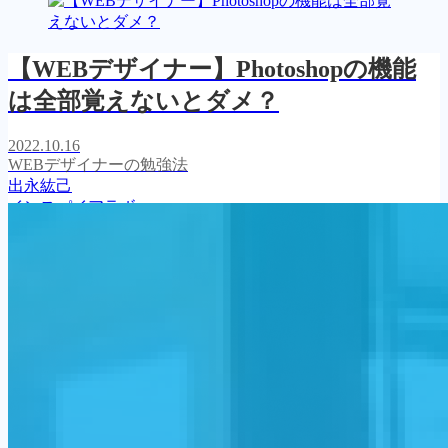
【WEBデザイナー】Photoshopの機能
は全部覚えないとダメ？
2022.10.16
WEBデザイナーの勉強法
出永紘己
インスパイアラボ