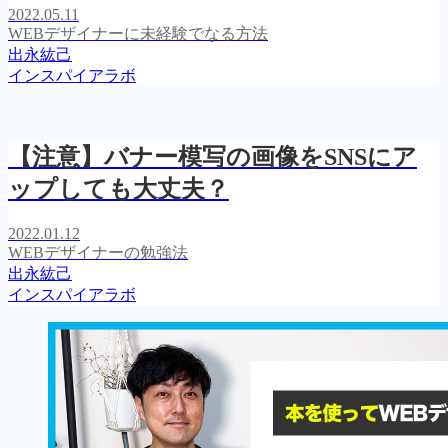
2022.05.11
WEBデザイナーに未経験でなる方法
出永紘己
インスパイアラボ
【注意】バナー模写の画像をSNSにア
ップしても大丈夫？
2022.01.12
WEBデザイナーの勉強法
出永紘己
インスパイアラボ