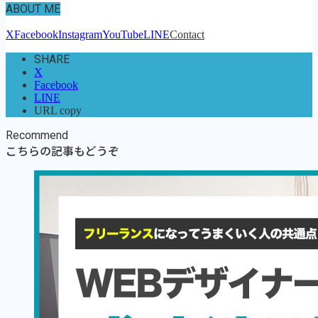
ABOUT ME
X
Facebook
Instagram
YouTube
LINE
Contact
SHARE
X
Facebook
LINE
URL copy
Recommend
こちらの記事もどうぞ