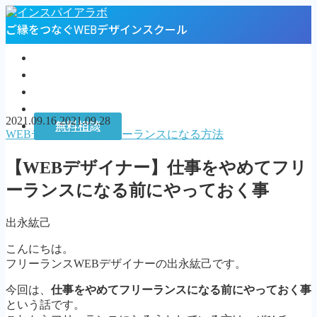
ご縁をつなぐWEBデザインスクール
トップページ
プロフィール
お客様の声
インスパイアラボ
2021.09.16
2021.09.28
無料相談
WEBデザイナーのフリーランスになる方法
MENU
【WEBデザイナー】仕事をやめてフリ
トップページ
ーランスになる前にやっておく事
プロフィール
お客様の声
出永紘己
インスパイアラボ
無料相談
こんにちは。
フリーランスWEBデザイナーの出永紘己です。
Follow Me
今回は、
仕事をやめてフリーランスになる前にやっておく事
という話です。