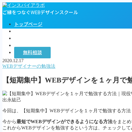
ご縁をつなぐWEBデザインスクール
トップページ
プロフィール
お客様の声
インスパイアラボ
無料相談
2020.12.17
MENU
WEBデザイナーの勉強法
トップページ
【短期集中】WEBデザインを１ヶ月で
プロフィール
お客様の声
インスパイアラボ
出永紘己
無料相談
今回は、【短期集中】WEBデザインを１ヶ月で勉強する方法
Follow Me
今から
最短でWEBデザインができるようになる方法
をまとめ
これからWEBデザインを勉強するという方は、チェックして