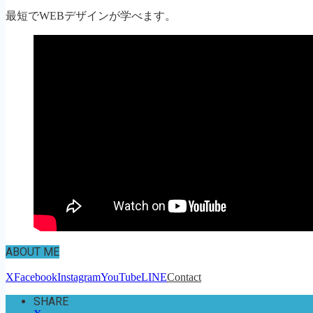
最短でWEBデザインが学べます。
ABOUT ME
X
Facebook
Instagram
YouTube
LINE
Contact
SHARE