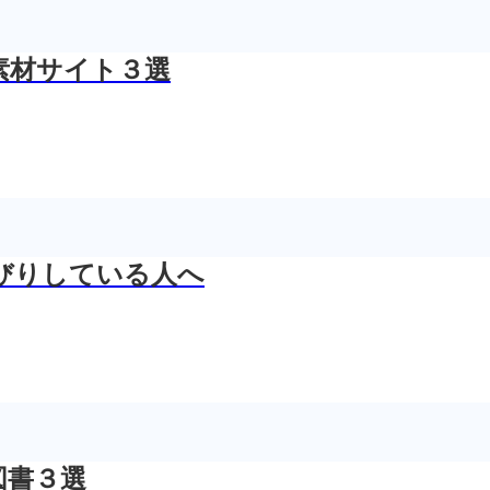
素材サイト３選
びりしている人へ
図書３選