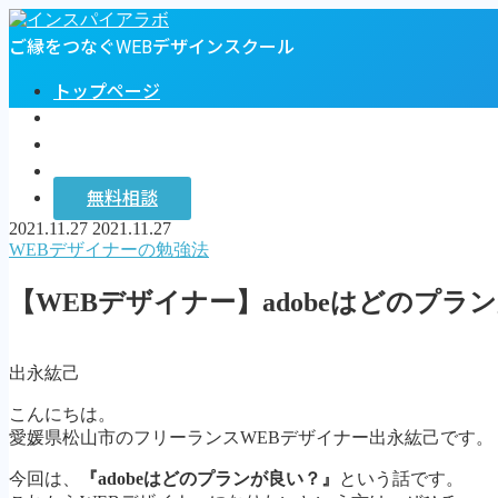
ご縁をつなぐWEBデザインスクール
トップページ
プロフィール
お客様の声
インスパイアラボ
無料相談
2021.11.27
2021.11.27
MENU
WEBデザイナーの勉強法
トップページ
【WEBデザイナー】adobeはどのプラ
プロフィール
お客様の声
インスパイアラボ
出永紘己
無料相談
こんにちは。
Follow Me
愛媛県松山市のフリーランスWEBデザイナー出永紘己です。
今回は、
『adobeはどのプランが良い？』
という話です。