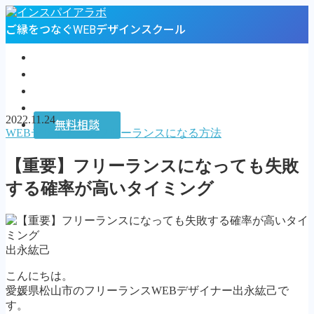
ご縁をつなぐWEBデザインスクール
トップページ
プロフィール
お客様の声
インスパイアラボ
2022.11.24
無料相談
WEBデザイナーのフリーランスになる方法
MENU
【重要】フリーランスになっても失敗
トップページ
する確率が高いタイミング
プロフィール
お客様の声
インスパイアラボ
無料相談
出永紘己
Follow Me
こんにちは。
愛媛県松山市のフリーランスWEBデザイナー出永紘己で
す。