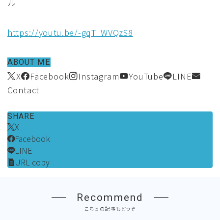
ル
https://youtu.be/-gqT_WVQzS8
ABOUT ME
X
Facebook
Instagram
YouTube
LINE
Contact
SHARE
X
Facebook
LINE
URL copy
Recommend
こちらの記事もどうぞ