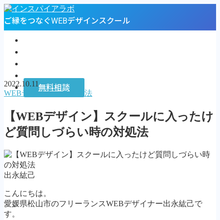
ご縁をつなぐWEBデザインスクール
トップページ
プロフィール
お客様の声
インスパイアラボ
2022.10.11
無料相談
WEBデザイナーの勉強法
MENU
【WEBデザイン】スクールに入ったけ
トップページ
ど質問しづらい時の対処法
プロフィール
お客様の声
インスパイアラボ
無料相談
出永紘己
Follow Me
こんにちは。
愛媛県松山市のフリーランスWEBデザイナー出永紘己で
す。